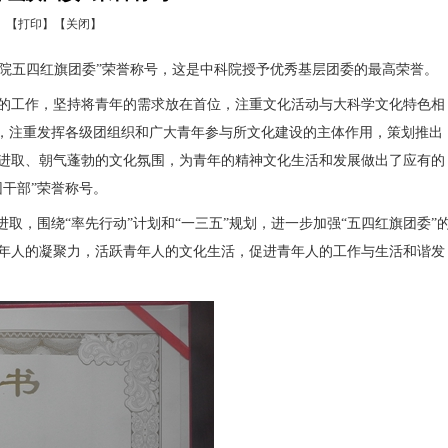
】
【打印】
【关闭】
学院五四红旗团委”荣誉称号，这是中科院授予优秀基层团委的最高荣誉。
工作，坚持将青年的需求放在首位，注重文化活动与大科学文化特色相
念，注重发挥各级团组织和广大青年参与所文化建设的主体作用，策划推出
进取、朝气蓬勃的文化氛围，为青年的精神文化生活和发展做出了应有的
干部”荣誉称号。
，围绕“率先行动”计划和“一三五”规划，进一步加强“五四红旗团委”
年人的凝聚力，活跃青年人的文化生活，促进青年人的工作与生活和谐发