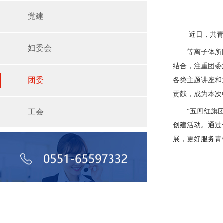
党建
近日，共青团中
妇委会
等离子体所团委
结合，注重团委
团委
各类主题讲座和
贡献，成为本次
工会
“五四红旗团委
创建活动。通过
展，更好服务青