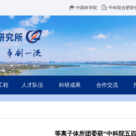
中国科学院
中科院合肥研
工程
人才队伍
科研成果
合作交流
等离子体所团委获“中科院五四