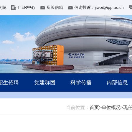
究院
ITER中心
所长信箱
信访投诉：jiwei@ipp.ac.cn
招生招聘
党建群团
科学传播
内部信息
当前位置：
首页>
单位概况>
现