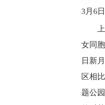
3月6
上午
女同
日新
区相
题公