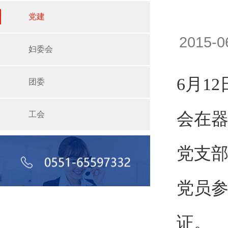
党建
2015-
妇委会
6月1
团委
会在器
工会
党支
党员
证。