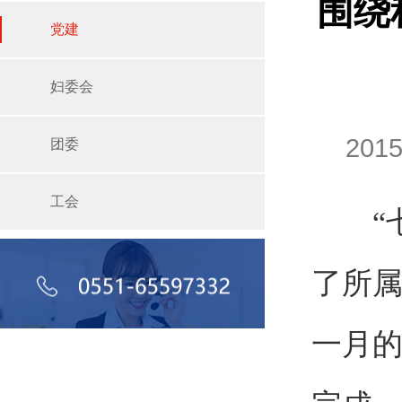
围绕
党建
妇委会
201
团委
工会
“七
了所
一月