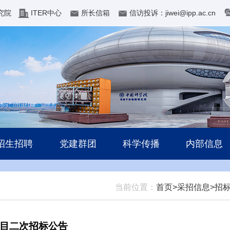
究院
ITER中心
所长信箱
信访投诉：jiwei@ipp.ac.cn
招生招聘
党建群团
科学传播
内部信息
当前位置：
首页>
采招信息>
招
目二次招标公告