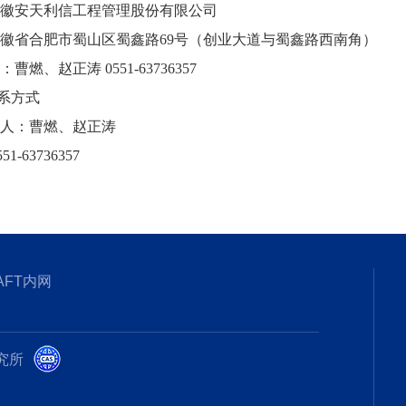
徽安天利信工程管理股份有限公司
徽省合肥市蜀山区蜀鑫路69号（创业大道与蜀鑫路西南角）
曹燃、赵正涛 0551-63736357
联系方式
人：曹燃、赵正涛
63736357
AFT内网
研究所