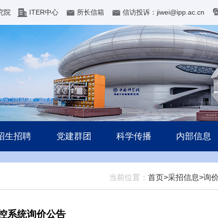
究院
ITER中心
所长信箱
信访投诉：jiwei@ipp.ac.cn
招生招聘
党建群团
科学传播
内部信息
当前位置：
首页>
采招信息>
询
监控系统询价公告