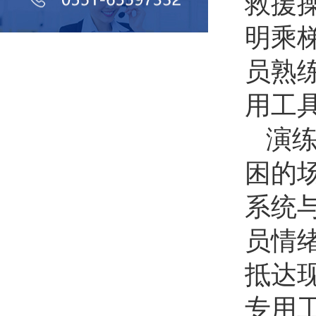
救援
明乘
员熟
用工
演
困的
系统
员情
抵达
专用