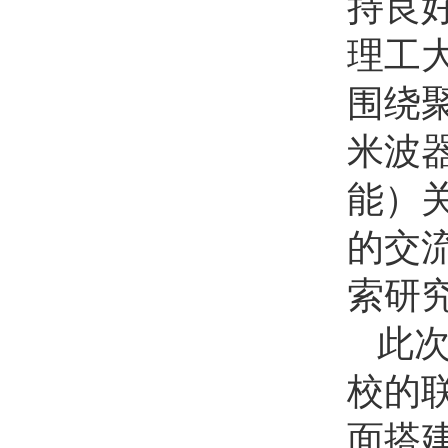
持良
理工
围绕
米波
能）
的交
索研
此
校的
面搭