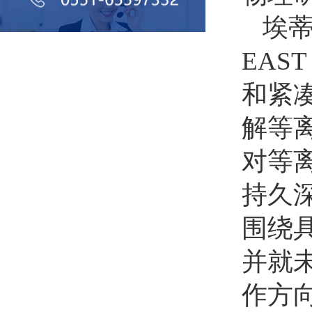
埃
EAS
和紧
解等
对等
持久
围绕
并就
作方