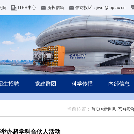
究院
ITER中心
所长信箱
信访投诉：jiwei@ipp.ac.cn
招生招聘
党建群团
科学传播
内部信息
当前位置：
首页>
新闻动态>
综
等举办超学科合伙人活动