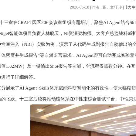
2026-05-18 | 作者：图、文/于玲 |【
大
中
，十三室在CRAFT园区206会议室组织专题培训，聚焦AI Agent结
EW Nigel智能体项目负责人林晓天，NI资深架构师、大客户总监
性束注入（NBI）实验为例，演示了从代码生成到报告自动输出的全
体密度并生成报告”等自然语言需求，AI Agent即可自动完成实验意
值1.82MW）及一键输出Shot报告等功能，全流程仅需数分钟。在
题进行了详细解答。
分展示了AI Agent+Skills体系赋能科研智能化的有效性，使
质的飞跃。十三室后续将推动该体系在中性束综合测试平台、中性束