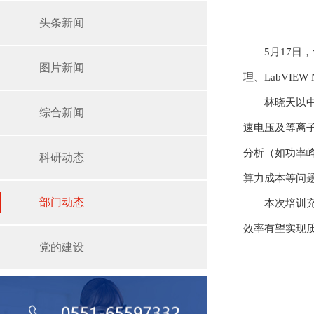
头条新闻
5月17日
图片新闻
理、LabVI
林晓天以中
综合新闻
速电压及等离子
分析（如功率峰
科研动态
算力成本等问
部门动态
本次培训充
效率有望实现
党的建设