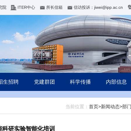
究院
ITER中心
所长信箱
信访投诉：jiwei@ipp.ac.cn
招生招聘
党建群团
科学传播
内部信息
当前位置：
首页>
新闻动态>
部
s 赋能科研实验智能化培训