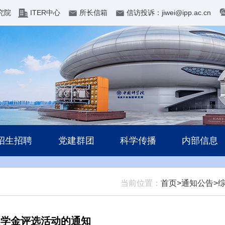
究院
ITER中心
所长信箱
信访投诉：jiwei@ipp.ac.cn
招生招聘
党建群团
科学传播
内部信息
当前位置：
首页>
通知公告>
奖学金评选活动的通知