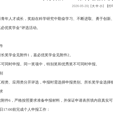
2026-05-20|【
大
中
小
】
【打
秀青年人才成长，奖励在科学研究中勤奋学习、不断进取、勇于创新
嘉必优奖学金”评选活动。
：
件
所长奖学金见附件1，嘉必优奖学金见附件2。
不可同时申报。同一奖项中，特别奖和优秀奖不可同时申报。
别
工程类、应用类分开评选，申报时需选择申报类别。所长奖学金选择
求
读附件6，严格按照要求准备申报材料，并保证申请表所填内容真实可
7日17:00前完成个人申报工作：