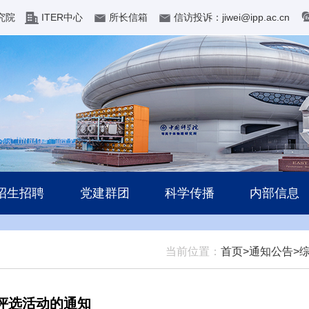
究院
ITER中心
所长信箱
信访投诉：jiwei@ipp.ac.cn
招生招聘
党建群团
科学传播
内部信息
当前位置：
首页>
通知公告>
评选活动的通知