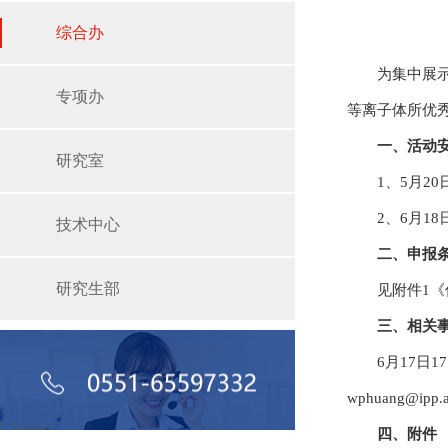
综合办
为集中展
专项办
等离子体所优
一、活动
研究室
1、5月2
2、6月1
技术中心
二、申报
研究生部
见附件1
三、相关
6月17日
wphuang@i
四、附件