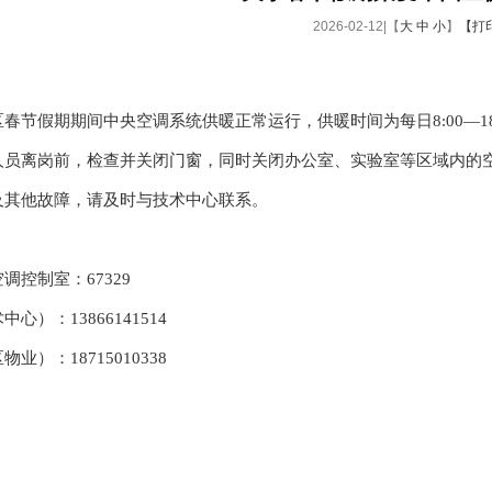
2026-02-12|【
大
中
小
】
【打
春节假期期间中央空调系统供暖正常运行，供暖时间为每日8:00—1
人员离岗前，检查并关闭门窗，同时关闭办公室、实验室等区域内的
及其他故障，请及时与技术中心联系。
：
调控制室：67329
心）：13866141514
业）：18715010338
。