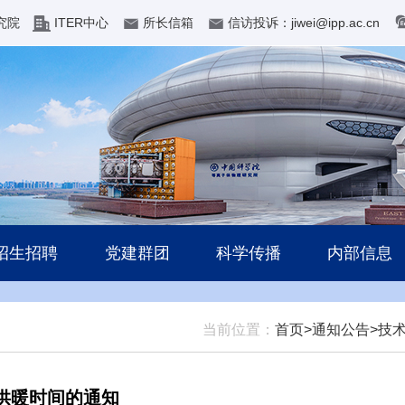
究院
ITER中心
所长信箱
信访投诉：jiwei@ipp.ac.cn
招生招聘
党建群团
科学传播
内部信息
当前位置：
首页>
通知公告>
技
供暖时间的通知