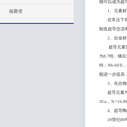
物可以成为超
核聚变
1
、元素材
在常压下
制造超导交流
2
、合金材
超导元素
为
8.7
特。继后
特；
Nb-60Ti
，
能进一步提高
3
、化合物
超导元素
3Ga
，
Tc=16.8
4
、超导陶
20
世纪
80