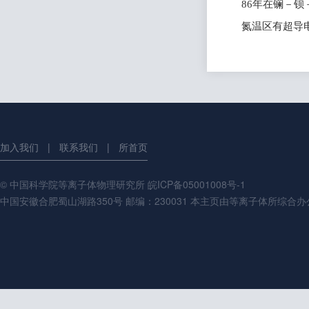
86
年在镧－钡
氮温区有超导
加入我们
|
联系我们
|
所首页
© 中国科学院等离子体物理研究所
皖ICP备05001008号-1
中国安徽合肥蜀山湖路350号 邮编：230031 本主页由等离子体所综合办公室制