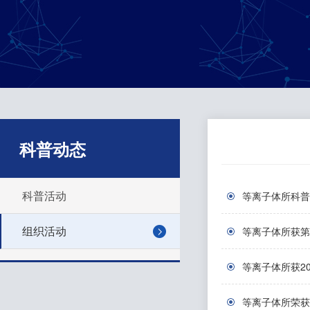
科普动态
科普活动
等离子体所科普
组织活动
等离子体所获第
等离子体所获2
等离子体所荣获