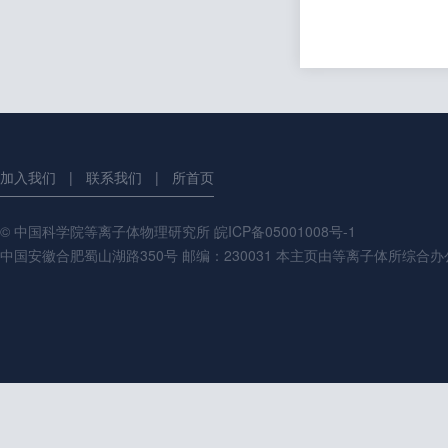
加入我们
|
联系我们
|
所首页
© 中国科学院等离子体物理研究所
皖ICP备05001008号-1
中国安徽合肥蜀山湖路350号 邮编：230031 本主页由等离子体所综合办公室制