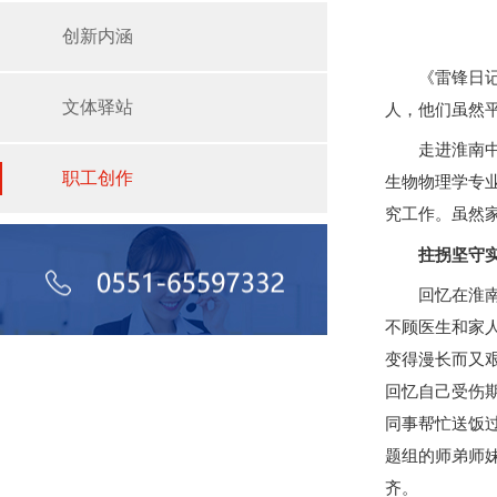
创新内涵
《雷锋日记》
文体驿站
人，他们虽然
走进淮南中心
职工创作
生物物理学专
究工作。虽然家
拄拐坚守实
回忆在淮南工
不顾医生和家
变得漫长而又
回忆自己受伤
同事帮忙送饭
题组的师弟师
齐。