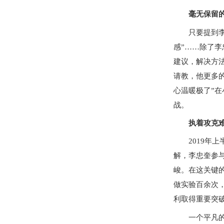
毫无保留的
只要提到李忠
感”……除了
建议，解决方
请教，他更多
心温暖极了”
战。
执着攻克难
2019年上
解，李忠奎参
峻。在这关键
做实验百余次
利取得重要突
一个平凡的人