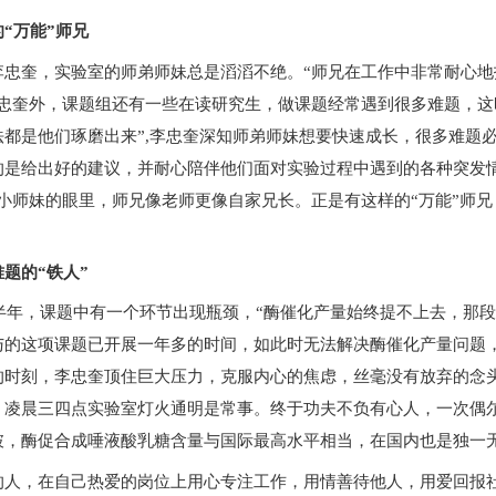
“万能”师兄
奎，实验室的师弟师妹总是滔滔不绝。“师兄在工作中非常耐心地指
李忠奎外，课题组还有一些在读研究生，做课题经常遇到很多难题，这
法都是他们琢磨出来”,李忠奎深知师弟师妹想要快速成长，很多难题
的是给出好的建议，并耐心陪伴他们面对实验过程中遇到的各种突发
在小师妹的眼里，师兄像老师更像自家兄长。正是有这样的“万能”师
题的“铁人”
半年，课题中有一个环节出现瓶颈，“酶催化产量始终提不上去，那段
与的这项课题已开展一年多的时间，如此时无法解决酶催化产量问题
的时刻，李忠奎顶住巨大压力，克服内心的焦虑，丝毫没有放弃的念
，凌晨三四点实验室灯火通明是常事。终于功夫不负有心人，一次偶
破，酶促合成唾液酸乳糖含量与国际最高水平相当，在国内也是独一
，在自己热爱的岗位上用心专注工作，用情善待他人，用爱回报社