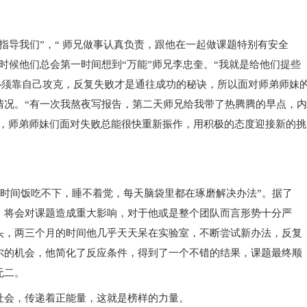
导我们”，“ 师兄做事认真负责，跟他在一起做课题特别有安全
时候他们总会第一时间想到“万能”师兄李忠奎。“我就是给他们提些
必须靠自己攻克，反复失败才是通往成功的秘诀，所以面对师弟师妹
情况。“有一次我熬夜写报告，第二天师兄给我带了热腾腾的早点，内
兄，师弟师妹们面对失败总能很快重新振作，用积极的态度迎接新的挑
时间饭吃不下，睡不着觉，每天脑袋里都在琢磨解决办法”。据了
，将会对课题造成重大影响，对于他或是整个团队而言形势十分严
头，两三个月的时间他几乎天天呆在实验室，不断尝试新办法，反复
尔的机会，他简化了反应条件，得到了一个不错的结果，课题最终顺
无二。
会，传递着正能量，这就是榜样的力量。