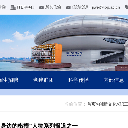
究院
ITER中心
所长信箱
信访投诉：jiwei@ipp.ac.cn
招生招聘
党建群团
科学传播
内部信息
当前位置：
首页>
创新文化>
职
身边的楷模”人物系列报道之一