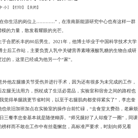
中
小
】
【打印】
【关闭】
你生活的岗位上…………”，在淮南新能源研究中心也有这样一群
楷模的力量，散发着耀眼的光芒。
肥长丰的80后男生。2021年，他博士毕业于中国科学技术大学
所博士后工作站，主要负责人乳中关键营养素唾液酸乳糖的生物合成研
过的，这里已经成为他另一个“家”。
意外他左腿膝关节受伤并进行手术，因为还有很多为未完成的工作，
后左腿无法用力，拐杖成了生活必需品，实验室和宿舍之间的路程也
我觉得单腿跳更节省时间，以至于右腿肌肉都变得紧实了”，李忠奎
他也依旧加班加点在实验室的操作台前忙碌，“去食堂太费劲，老麻烦
日三餐李忠奎基本就是随便糊弄。“师兄腿好了人却瘦了一圈”，同课
的榜样而不敢在工作中有丝毫懈怠，高标准严要求，时刻向师兄看