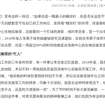
2022-03-01 | 作者：文/袁荔 图/袁荔 |【
大
里有这样一段话，“如果你是一颗最小的螺丝钉，你是否永远坚守在
平凡但默默坚守在自己的工作岗位，发挥着“螺丝钉”的作用，传递着
生物实验室，总能看到一个忙碌的身影，他叫李忠奎，是一个出生于合
业，2018年加入等离子体所姚建铭研究员课题组，目前在等离子体
在合肥，但是一周超过80%的时间他都是在淮南中心的生物实验室度
验室的“忙人”
作的三年多时间里，有一件事让李忠奎记忆犹新。2018年底，因
人的劝阻，术后不到一周他就执意返回淮南中心实验室开展工作。术
艰难。“做实验的时候拄着拐杖特别不方便，所以在实验室操作台之间
期间在实验室工作的情形，印象十分深刻。就是在这种特殊情况下，
过意不去，还是吃方便面快一些”，为了节约时间不给大家添麻烦，一
妹说到这件事，对师兄爱岗敬业的精神敬佩之余，他们也因为有这样