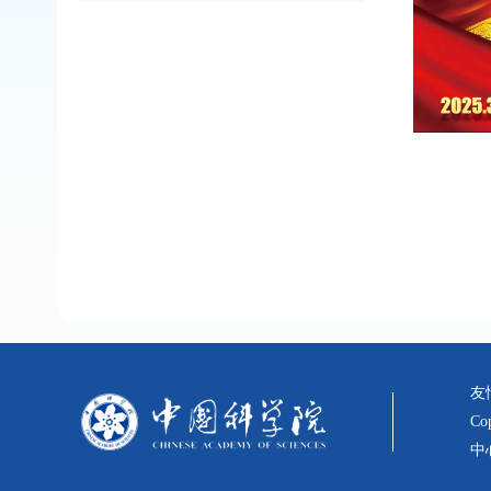
友
C
中