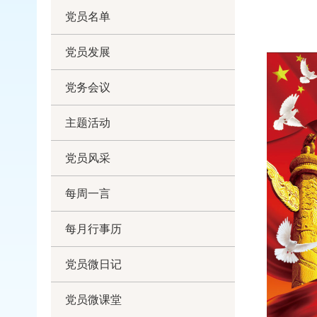
党员名单
党员发展
党务会议
主题活动
党员风采
每周一言
每月行事历
党员微日记
党员微课堂