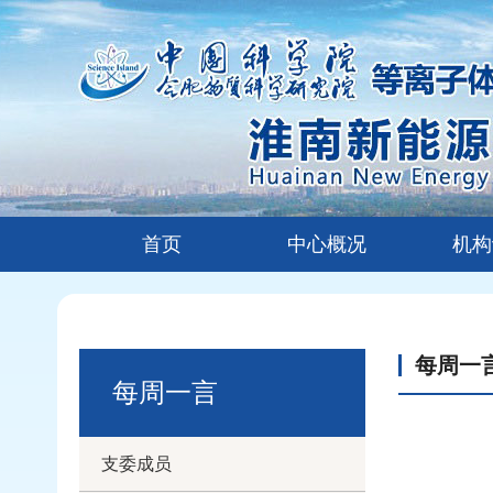
首页
中心概况
机构
每周一
每周一言
支委成员