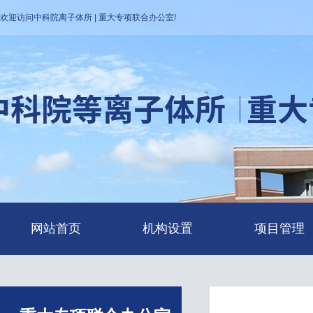
欢迎访问中科院离子体所 | 重大专项联合办公室!
网站首页
机构设置
项目管理