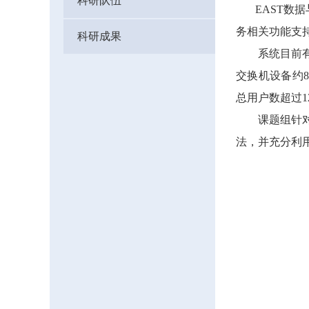
科研队伍
EAST
数据
务相关功能支
科研成果
系统目前
交换机设备约
8
总用户数超过
1
课题组针
法，并充分利